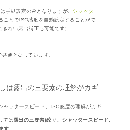
メラは手動設定のみとなりますが、
シャッタ
ることでISO感度を自動設定することがで
できない露出補正も可能です)
で共通となっています。
しは露出の三要素の理解がカギ
っては
露出の三要素(絞り、シャッタースピード、
ます
。