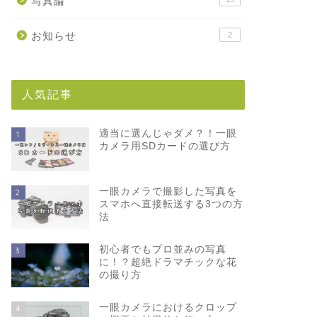
写真論
お知らせ
2
人気記事
適当に選んじゃダメ？！一眼
1
カメラ用SDカードの選び方
一眼カメラで撮影した写真を
2
スマホへ直接転送する3つの方
法
初心者でもプロ並みの写真
3
に！？超絶ドラマチックな花
の撮り方
一眼カメラにおけるクロップ
4