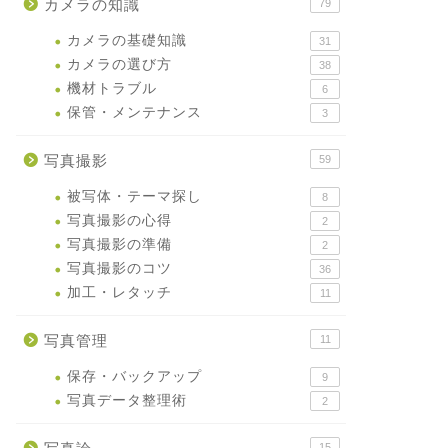
カメラの知識
79
カメラの基礎知識
31
カメラの選び方
38
機材トラブル
6
保管・メンテナンス
3
写真撮影
59
被写体・テーマ探し
8
写真撮影の心得
2
写真撮影の準備
2
写真撮影のコツ
36
加工・レタッチ
11
写真管理
11
保存・バックアップ
9
写真データ整理術
2
15