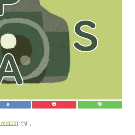
_mof08
)です。