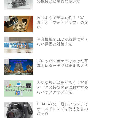
の概要と効果的な使い方
同じようで実は別物？「写
5
真」と「フォトグラフ」の違
い
写真撮影でLEDが綺麗に写ら
6
ない原因と対策方法
ブレやピンボケでぼやけた写
7
真をレタッチで補正する方法
大切な思い出を守ろう！写真
8
データの長期保存におすすめ
なバックアップ方法
PENTAXの一眼レフカメラで
9
オールドレンズを使うときの
注意点