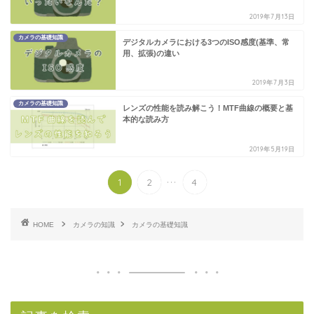
2019年7月13日
カメラの基礎知識
デジタルカメラにおける3つのISO感度(基準、常
用、拡張)の違い
2019年7月3日
カメラの基礎知識
レンズの性能を読み解こう！MTF曲線の概要と基
本的な読み方
2019年5月19日
...
1
2
4
HOME
カメラの知識
カメラの基礎知識