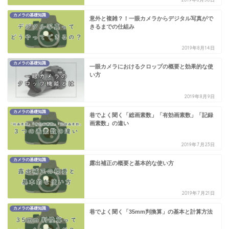
カメラの基礎知識
意外と複雑？！一眼カメラからデジタル写真がで
きるまでの仕組み
2019年8月14日
カメラの基礎知識
一眼カメラにおけるクロップの概要と効果的な使
い方
2019年8月9日
カメラの基礎知識
巷でよく聞く「総画素数」「有効画素数」「記録
画素数」の違い
2019年7月23日
カメラの基礎知識
露出補正の概要と基本的な使い方
2019年7月21日
カメラの基礎知識
巷でよく聞く「35mm判換算」の基本と計算方法