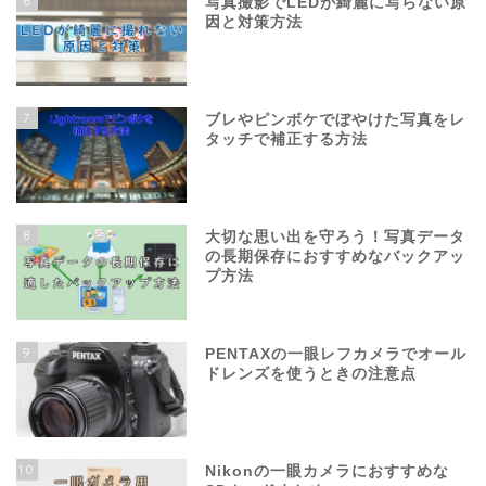
6
写真撮影でLEDが綺麗に写らない原
因と対策方法
7
ブレやピンボケでぼやけた写真をレ
タッチで補正する方法
8
大切な思い出を守ろう！写真データ
の長期保存におすすめなバックアッ
プ方法
9
PENTAXの一眼レフカメラでオール
ドレンズを使うときの注意点
10
Nikonの一眼カメラにおすすめな