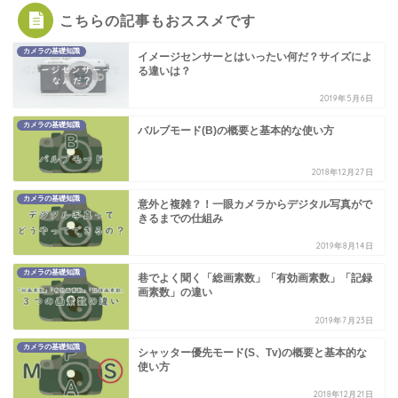
こちらの記事もおススメです
カメラの基礎知識
イメージセンサーとはいったい何だ？サイズによ
る違いは？
2019年5月6日
カメラの基礎知識
バルブモード(B)の概要と基本的な使い方
2018年12月27日
カメラの基礎知識
意外と複雑？！一眼カメラからデジタル写真がで
きるまでの仕組み
2019年8月14日
カメラの基礎知識
巷でよく聞く「総画素数」「有効画素数」「記録
画素数」の違い
2019年7月23日
カメラの基礎知識
シャッター優先モード(S、Tv)の概要と基本的な
使い方
2018年12月21日