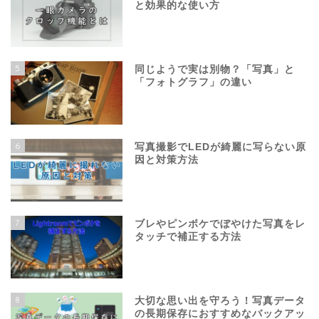
と効果的な使い方
5
同じようで実は別物？「写真」と
「フォトグラフ」の違い
6
写真撮影でLEDが綺麗に写らない原
因と対策方法
7
ブレやピンボケでぼやけた写真をレ
タッチで補正する方法
8
大切な思い出を守ろう！写真データ
の長期保存におすすめなバックアッ