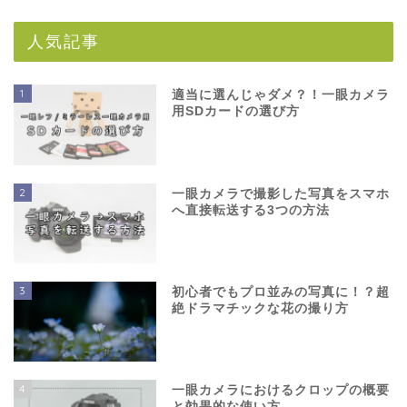
人気記事
1
適当に選んじゃダメ？！一眼カメラ
用SDカードの選び方
2
一眼カメラで撮影した写真をスマホ
へ直接転送する3つの方法
3
初心者でもプロ並みの写真に！？超
絶ドラマチックな花の撮り方
4
一眼カメラにおけるクロップの概要
と効果的な使い方