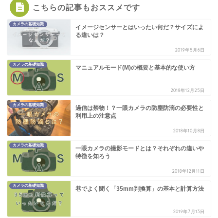
こちらの記事もおススメです
カメラの基礎知識
イメージセンサーとはいったい何だ？サイズによ
る違いは？
2019年5月6日
カメラの基礎知識
マニュアルモード(M)の概要と基本的な使い方
2018年12月25日
カメラの基礎知識
過信は禁物！？一眼カメラの防塵防滴の必要性と
利用上の注意点
2018年10月8日
カメラの基礎知識
一眼カメラの撮影モードとは？それぞれの違いや
特徴を知ろう
2018年12月11日
カメラの基礎知識
巷でよく聞く「35mm判換算」の基本と計算方法
2019年7月13日