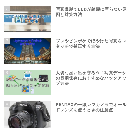
6
写真撮影でLEDが綺麗に写らない原
因と対策方法
7
ブレやピンボケでぼやけた写真をレ
タッチで補正する方法
8
大切な思い出を守ろう！写真データ
の長期保存におすすめなバックアッ
プ方法
9
PENTAXの一眼レフカメラでオール
ドレンズを使うときの注意点