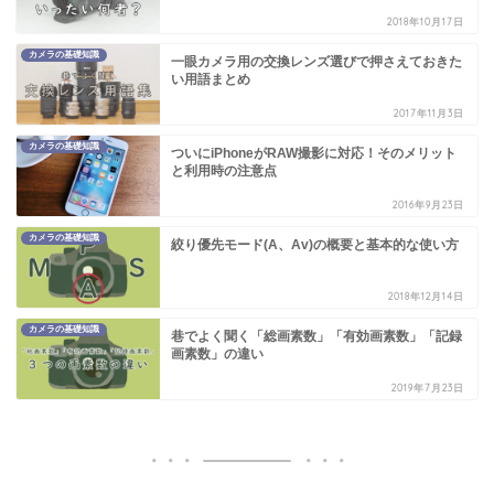
2018年10月17日
カメラの基礎知識
一眼カメラ用の交換レンズ選びで押さえておきた
い用語まとめ
2017年11月3日
カメラの基礎知識
ついにiPhoneがRAW撮影に対応！そのメリット
と利用時の注意点
2016年9月23日
カメラの基礎知識
絞り優先モード(A、Av)の概要と基本的な使い方
2018年12月14日
カメラの基礎知識
巷でよく聞く「総画素数」「有効画素数」「記録
画素数」の違い
2019年7月23日