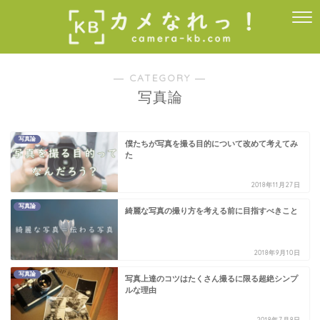
― CATEGORY ―
写真論
写真論
僕たちが写真を撮る目的について改めて考えてみ
た
2018年11月27日
写真論
綺麗な写真の撮り方を考える前に目指すべきこと
2018年9月10日
写真論
写真上達のコツはたくさん撮るに限る超絶シンプ
ルな理由
2018年7月8日