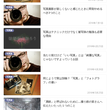
写真論
写真撮影が楽しくないと感じたときに即刻やめる
べき3つのこと
2018年7月1日
写真論
写真はテクニックだけでなく被写体の勉強も必要
な理由
2018年6月25日
写真論
当たり前だけど「いい写真」とは「綺麗な写真」
じゃないですよっていうお話
2018年4月28日
写真論
同じようで実は別物？「写真」と「フォトグラ
フ」の違い
2018年3月23日
写真論
「屑鉄」と呼ばれないために…撮り鉄の皆さんへ
伝えたいたった１つのこと