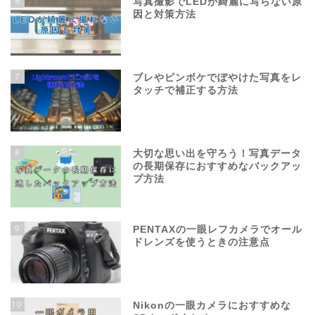
6
写真撮影でLEDが綺麗に写らない原
因と対策方法
7
ブレやピンボケでぼやけた写真をレ
タッチで補正する方法
8
大切な思い出を守ろう！写真データ
の長期保存におすすめなバックアッ
プ方法
9
PENTAXの一眼レフカメラでオール
ドレンズを使うときの注意点
10
Nikonの一眼カメラにおすすめな