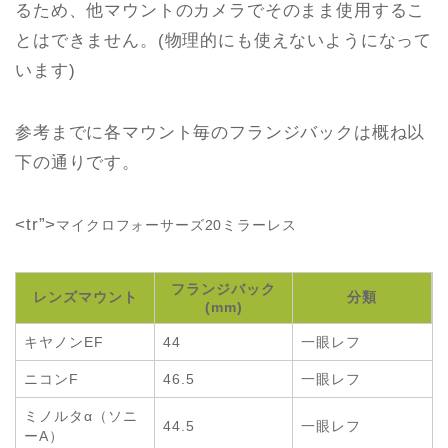
るため、他マウントのカメラでそのまま使用するこ
とはできません。(物理的にも使えないようになって
います)
参考までに各マウント毎のフランジバックは概ね以
下の通りです。
<tr”>
マイクロフォーサーズ
20
ミラーレス
フランジバック
レンズマウント
分類
(mm)
キヤノンEF
44
一眼レフ
ニコンF
46.5
一眼レフ
ミノルタα（ソニ
44.5
一眼レフ
ーA）