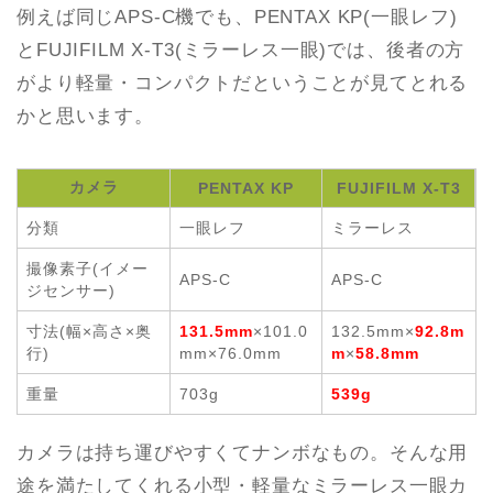
例えば同じAPS-C機でも、PENTAX KP(一眼レフ)
とFUJIFILM X-T3(ミラーレス一眼)では、後者の方
がより軽量・コンパクトだということが見てとれる
かと思います。
カメラ
PENTAX KP
FUJIFILM X-T3
分類
一眼レフ
ミラーレス
撮像素子(イメー
APS-C
APS-C
ジセンサー)
寸法(幅×高さ×奥
131.5mm
×101.0
132.5mm×
92.8m
行)
mm×76.0mm
m
×
58.8mm
重量
703g
539g
カメラは持ち運びやすくてナンボなもの。そんな用
途を満たしてくれる小型・軽量なミラーレス一眼カ