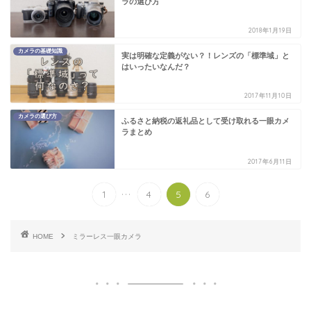
ラの選び方
2018年1月19日
カメラの基礎知識
実は明確な定義がない？！レンズの「標準域」と
はいったいなんだ？
2017年11月10日
カメラの選び方
ふるさと納税の返礼品として受け取れる一眼カメ
ラまとめ
2017年6月11日
...
1
4
5
6
HOME
ミラーレス一眼カメラ