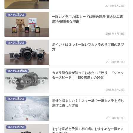
2018年5月22日
カメラの選び方
一眼カメラ用のSDカードは転送速度(書き込み速
度)が超重要な理由
2018年4月18日
カメラの選び方
ポイントは３つ！一眼レフカメラのサブ機の選び
方
2018年3月11日
カメラの基礎知識
カメラ初心者が知っておきたい「絞り」「シャッ
タースピード」「ISO感度」の関係
2018年2月22日
カメラの選び方
意外と悩ましい？！スキー場で一眼カメラを持ち
運びに適した方法
2018年2月11日
カメラの選び方
まずは直感と予算！初心者におすすめな一眼カメ