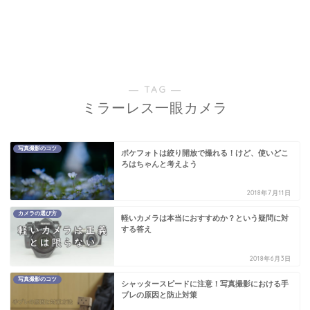
― TAG ―
ミラーレス一眼カメラ
写真撮影のコツ
ボケフォトは絞り開放で撮れる！けど、使いどこ
ろはちゃんと考えよう
2018年7月11日
カメラの選び方
軽いカメラは本当におすすめか？という疑問に対
する答え
2018年6月3日
写真撮影のコツ
シャッタースピードに注意！写真撮影における手
ブレの原因と防止対策