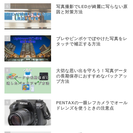
6
写真撮影でLEDが綺麗に写らない原
因と対策方法
7
ブレやピンボケでぼやけた写真をレ
タッチで補正する方法
8
大切な思い出を守ろう！写真データ
の長期保存におすすめなバックアッ
プ方法
9
PENTAXの一眼レフカメラでオール
ドレンズを使うときの注意点