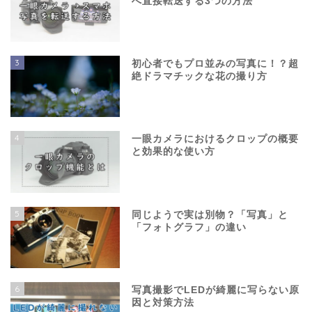
へ直接転送する3つの方法
3
初心者でもプロ並みの写真に！？超
絶ドラマチックな花の撮り方
4
一眼カメラにおけるクロップの概要
と効果的な使い方
5
同じようで実は別物？「写真」と
「フォトグラフ」の違い
6
写真撮影でLEDが綺麗に写らない原
因と対策方法