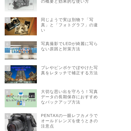
の概要と効果的な使い方
同じようで実は別物？「写
5
真」と「フォトグラフ」の違
い
写真撮影でLEDが綺麗に写ら
6
ない原因と対策方法
ブレやピンボケでぼやけた写
7
真をレタッチで補正する方法
大切な思い出を守ろう！写真
8
データの長期保存におすすめ
なバックアップ方法
PENTAXの一眼レフカメラで
9
オールドレンズを使うときの
注意点