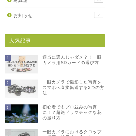
写真論
お知らせ
2
人気記事
適当に選んじゃダメ？！一眼
1
カメラ用SDカードの選び方
一眼カメラで撮影した写真を
2
スマホへ直接転送する3つの方
法
初心者でもプロ並みの写真
3
に！？超絶ドラマチックな花
の撮り方
一眼カメラにおけるクロップ
4