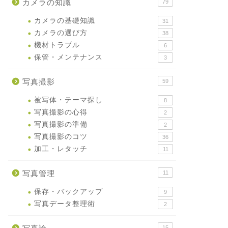
カメラの知識
79
カメラの基礎知識
31
カメラの選び方
38
機材トラブル
6
保管・メンテナンス
3
写真撮影
59
被写体・テーマ探し
8
写真撮影の心得
2
写真撮影の準備
2
写真撮影のコツ
36
加工・レタッチ
11
写真管理
11
保存・バックアップ
9
写真データ整理術
2
15