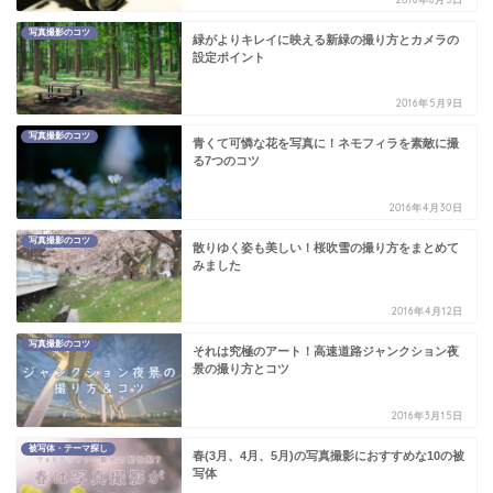
写真撮影のコツ
緑がよりキレイに映える新緑の撮り方とカメラの
設定ポイント
2016年5月9日
写真撮影のコツ
青くて可憐な花を写真に！ネモフィラを素敵に撮
る7つのコツ
2016年4月30日
写真撮影のコツ
散りゆく姿も美しい！桜吹雪の撮り方をまとめて
みました
2016年4月12日
写真撮影のコツ
それは究極のアート！高速道路ジャンクション夜
景の撮り方とコツ
2016年3月15日
被写体・テーマ探し
春(3月、4月、5月)の写真撮影におすすめな10の被
写体