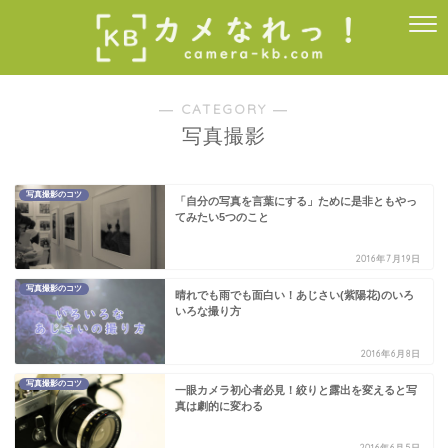
― CATEGORY ―
写真撮影
写真撮影のコツ
「自分の写真を言葉にする」ために是非ともやっ
てみたい5つのこと
2016年7月19日
写真撮影のコツ
晴れでも雨でも面白い！あじさい(紫陽花)のいろ
いろな撮り方
2016年6月8日
写真撮影のコツ
一眼カメラ初心者必見！絞りと露出を変えると写
真は劇的に変わる
2016年6月5日