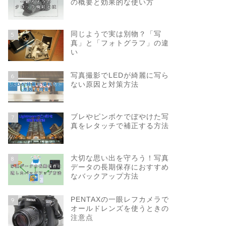
の概要と効果的な使い方
同じようで実は別物？「写
5
真」と「フォトグラフ」の違
い
写真撮影でLEDが綺麗に写ら
6
ない原因と対策方法
ブレやピンボケでぼやけた写
7
真をレタッチで補正する方法
大切な思い出を守ろう！写真
8
データの長期保存におすすめ
なバックアップ方法
PENTAXの一眼レフカメラで
9
オールドレンズを使うときの
注意点