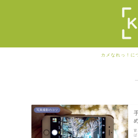
カメなれっ！に
写真撮影のコツ
皆
ば