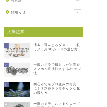
写真論
お知らせ
2
人気記事
適当に選んじゃダメ？！一眼
1
カメラ用SDカードの選び方
一眼カメラで撮影した写真を
2
スマホへ直接転送する3つの方
法
初心者でもプロ並みの写真
3
に！？超絶ドラマチックな花
の撮り方
一眼カメラにおけるクロップ
4