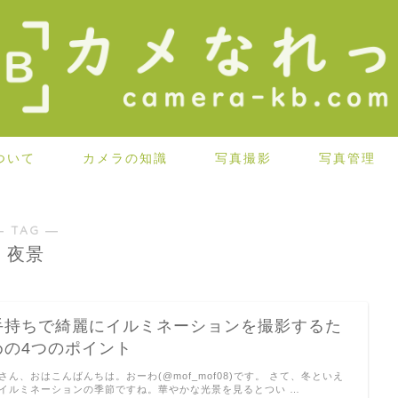
ついて
カメラの知識
写真撮影
写真管理
― TAG ―
夜景
手持ちで綺麗にイルミネーションを撮影するた
めの4つのポイント
さん、おはこんばんちは。おーわ(@mof_mof08)です。 さて、冬といえ
イルミネーションの季節ですね。華やかな光景を見るとつい …