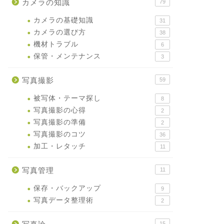
カメラの知識
79
カメラの基礎知識
31
カメラの選び方
38
機材トラブル
6
保管・メンテナンス
3
写真撮影
59
被写体・テーマ探し
8
写真撮影の心得
2
写真撮影の準備
2
写真撮影のコツ
36
加工・レタッチ
11
写真管理
11
保存・バックアップ
9
写真データ整理術
2
15