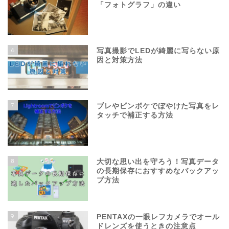
「フォトグラフ」の違い
6
写真撮影でLEDが綺麗に写らない原
因と対策方法
7
ブレやピンボケでぼやけた写真をレ
タッチで補正する方法
8
大切な思い出を守ろう！写真データ
の長期保存におすすめなバックアッ
プ方法
9
PENTAXの一眼レフカメラでオール
ドレンズを使うときの注意点