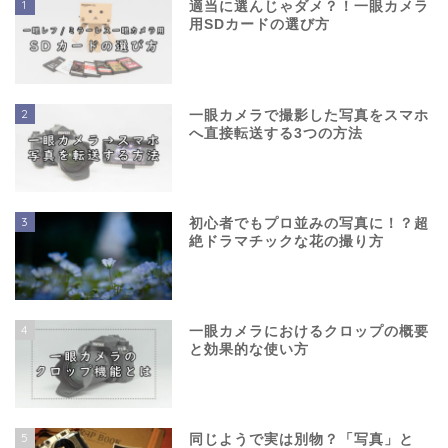
1
適当に選んじゃダメ？！一眼カメラ
用SDカードの選び方
2
一眼カメラで撮影した写真をスマホ
へ直接転送する3つの方法
3
初心者でもプロ並みの写真に！？超
絶ドラマチックな花の撮り方
4
一眼カメラにおけるクロップの概要
と効果的な使い方
5
同じようで実は別物？「写真」と