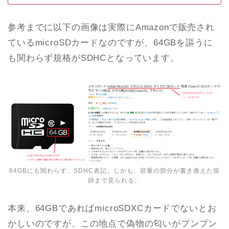
参考までに以下の画像は実際にAmazonで販売され
ているmicroSDカードなのですが、64GBを謳うに
も関わらず規格がSDHCとなっています。
64GBにも関わらず、SDHC表記。しかも、容量の部分が書き換えた痕
跡まで見られる。
本来、64GBであればmicroSDXCカードでないとお
かしいのですが、この地点で偽物の匂いがプンプン