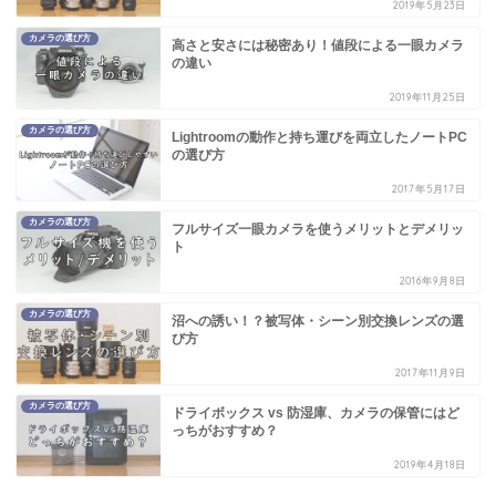
2019年5月23日
カメラの選び方
高さと安さには秘密あり！値段による一眼カメラ
の違い
2019年11月25日
カメラの選び方
Lightroomの動作と持ち運びを両立したノートPC
の選び方
2017年5月17日
カメラの選び方
フルサイズ一眼カメラを使うメリットとデメリッ
ト
2016年9月8日
カメラの選び方
沼への誘い！？被写体・シーン別交換レンズの選
び方
2017年11月9日
カメラの選び方
ドライボックス vs 防湿庫、カメラの保管にはど
っちがおすすめ？
2019年4月18日